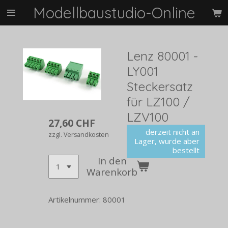
Modellbaustudio-Online
Zum
Hauptinhalt
springen
Lenz 80001 -
LY001
Steckersatz
für LZ100 /
LZV100
27,60 CHF
derzeit nicht an
zzgl. Versandkosten
Lager, wurde aber
bestellt
In den
Warenkorb
Artikelnummer:
80001