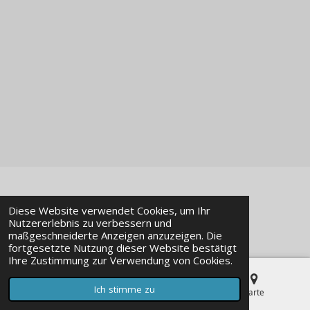
© 2023 - 2026 Modellbaustudio-Online
Diese Website verwendet Cookies, um Ihr
Mit Unterstützung von
Webador
Nutzererlebnis zu verbessern und
maßgeschneiderte Anzeigen anzuzeigen. Die
fortgesetzte Nutzung dieser Website bestätigt
Ihre Zustimmung zur Verwendung von Cookies.
Ich stimme zu
E-Mail
Telefon
Karte