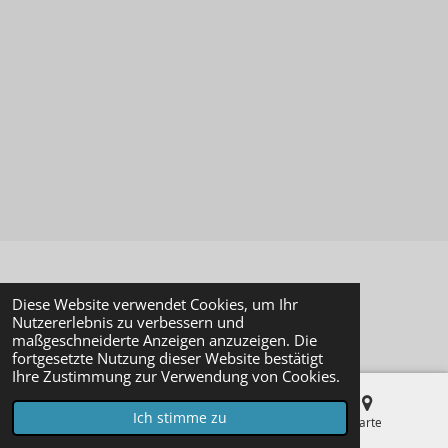
© 2023 - 2026 Modellbaustudio-Online
Diese Website verwendet Cookies, um Ihr
Mit Unterstützung von
Webador
Nutzererlebnis zu verbessern und
maßgeschneiderte Anzeigen anzuzeigen. Die
fortgesetzte Nutzung dieser Website bestätigt
Ihre Zustimmung zur Verwendung von Cookies.
Ich stimme zu
E-Mail
Telefon
Karte