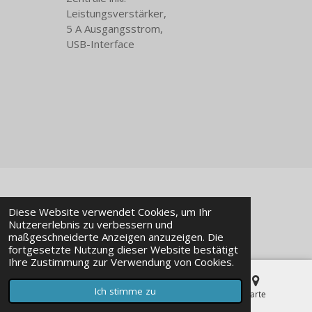
Leistungsverstärker,
5 A Ausgangsstrom,
USB-Interface
© 2023 - 2026 Modellbaustudio-Online
Diese Website verwendet Cookies, um Ihr
Mit Unterstützung von
Webador
Nutzererlebnis zu verbessern und
maßgeschneiderte Anzeigen anzuzeigen. Die
fortgesetzte Nutzung dieser Website bestätigt
Ihre Zustimmung zur Verwendung von Cookies.
Ich stimme zu
E-Mail
Telefon
Karte