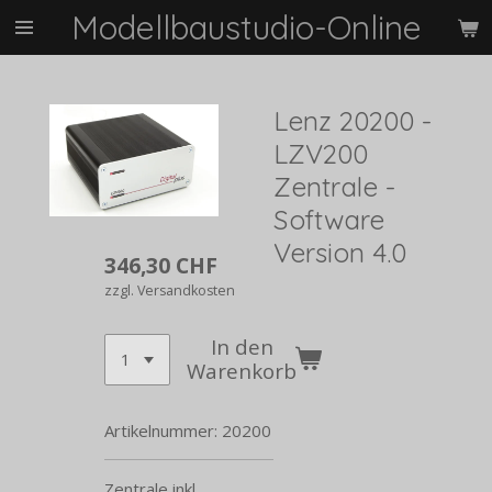
Modellbaustudio-Online
Zum
Hauptinhalt
springen
Lenz 20200 -
LZV200
Zentrale -
Software
Version 4.0
346,30 CHF
zzgl. Versandkosten
In den
Warenkorb
Artikelnummer:
20200
Zentrale inkl.