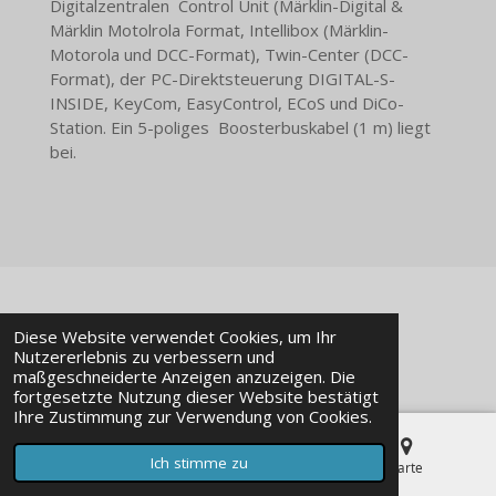
Digitalzentralen Control Unit (Märklin-Digital &
Märklin Motolrola Format, Intellibox (Märklin-
Motorola und DCC-Format), Twin-Center (DCC-
Format), der PC-Direktsteuerung DIGITAL-S-
INSIDE, KeyCom, EasyControl, ECoS und DiCo-
Station. Ein 5-poliges Boosterbuskabel (1 m) liegt
bei.
© 2023 - 2026 Modellbaustudio-Online
Diese Website verwendet Cookies, um Ihr
Mit Unterstützung von
Webador
Nutzererlebnis zu verbessern und
maßgeschneiderte Anzeigen anzuzeigen. Die
fortgesetzte Nutzung dieser Website bestätigt
Ihre Zustimmung zur Verwendung von Cookies.
Ich stimme zu
E-Mail
Telefon
Karte