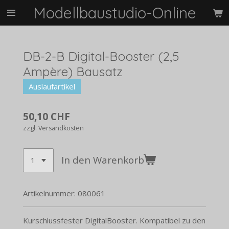
Modellbaustudio-Online
Zum
Hauptinhalt
springen
DB-2-B Digital-Booster (2,5
Ampère) Bausatz
Auslaufartikel
50,10 CHF
zzgl. Versandkosten
In den Warenkorb
Artikelnummer:
080061
Kurschlussfester DigitalBooster. Kompatibel zu den