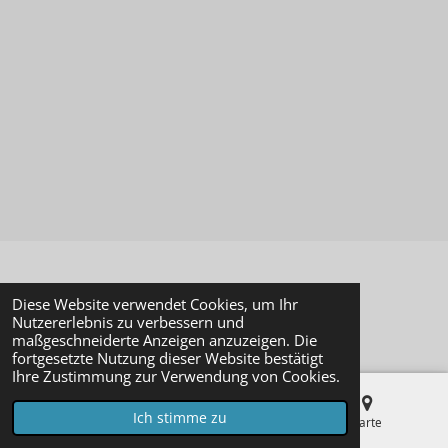
© 2023 - 2026 Modellbaustudio-Online
Diese Website verwendet Cookies, um Ihr
Mit Unterstützung von
Webador
Nutzererlebnis zu verbessern und
maßgeschneiderte Anzeigen anzuzeigen. Die
fortgesetzte Nutzung dieser Website bestätigt
Ihre Zustimmung zur Verwendung von Cookies.
Ich stimme zu
E-Mail
Telefon
Karte