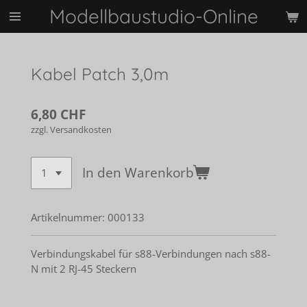
Modellbaustudio-Online
Zum
Hauptinhalt
springen
Kabel Patch 3,0m
6,80 CHF
zzgl. Versandkosten
In den Warenkorb
Artikelnummer:
000133
Verbindungskabel für s88-Verbindungen nach s88-
N mit 2 RJ-45 Steckern