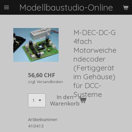
Modellbaustudio-Online
Zum
Hauptinhalt
springen
M-DEC-DC-G
4fach
Motorweiche
ndecoder
(Fertiggerät
56,60 CHF
im Gehäuse)
zzgl. Versandkosten
für DCC-
Systeme
In den
Warenkorb
Artikelnummer:
410413