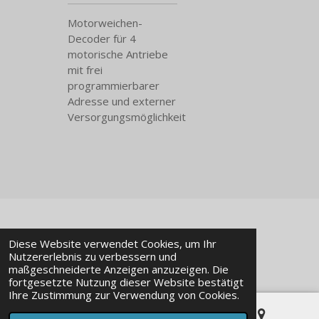
Motorweichen-
Decoder für 4
motorische Antriebe
mit frei
programmierbarer
Adresse und externer
Versorgungsmöglichkeit
© 2023 - 2026 Modellbaustudio-Online
Diese Website verwendet Cookies, um Ihr
Mit Unterstützung von
Webador
Nutzererlebnis zu verbessern und
maßgeschneiderte Anzeigen anzuzeigen. Die
fortgesetzte Nutzung dieser Website bestätigt
Ihre Zustimmung zur Verwendung von Cookies.