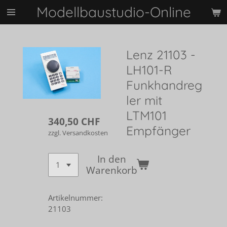
Modellbaustudio-Online
Zum
Hauptinhalt
springen
Lenz 21103 -
LH101-R
Funkhandreg
ler mit
LTM101
340,50 CHF
Empfänger
zzgl. Versandkosten
In den
Warenkorb
Artikelnummer:
21103