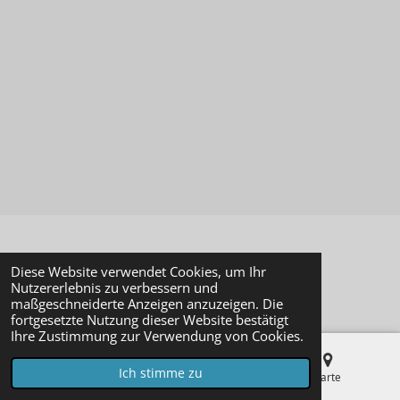
© 2023 - 2026 Modellbaustudio-Online
Diese Website verwendet Cookies, um Ihr
Mit Unterstützung von
Webador
Nutzererlebnis zu verbessern und
maßgeschneiderte Anzeigen anzuzeigen. Die
fortgesetzte Nutzung dieser Website bestätigt
Ihre Zustimmung zur Verwendung von Cookies.
Ich stimme zu
E-Mail
Telefon
Karte